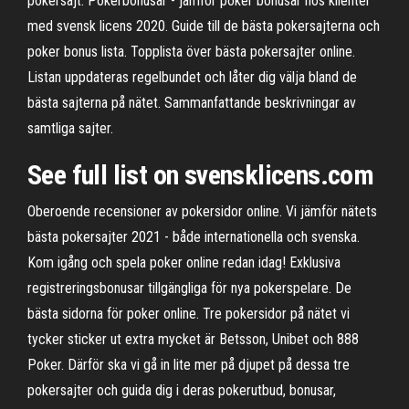
pokersajt. Pokerbonusar - jämför poker bonusar hos klienter
med svensk licens 2020. Guide till de bästa pokersajterna och
poker bonus lista. Topplista över bästa pokersajter online.
Listan uppdateras regelbundet och låter dig välja bland de
bästa sajterna på nätet. Sammanfattande beskrivningar av
samtliga sajter.
See full list on svensklicens.com
Oberoende recensioner av pokersidor online. Vi jämför nätets
bästa pokersajter 2021 - både internationella och svenska.
Kom igång och spela poker online redan idag! Exklusiva
registreringsbonusar tillgängliga för nya pokerspelare. De
bästa sidorna för poker online. Tre pokersidor på nätet vi
tycker sticker ut extra mycket är Betsson, Unibet och 888
Poker. Därför ska vi gå in lite mer på djupet på dessa tre
pokersajter och guida dig i deras pokerutbud, bonusar,