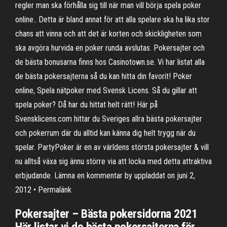
regler man ska förhålla sig till när man vill börja spela poker
online.. Detta är bland annat för att alla spelare ska ha lika stor
chans att vinna och att det är korten och skickligheten som
ska avgöra hurvida en poker runda avslutas. Pokersajter och
de bästa bonusarna finns hos Casinotown.se. Vi har listat alla
de bästa pokersajterna så du kan hitta din favorit! Poker
online, Spela nätpoker med Svensk Licens. Så du gillar att
spela poker? Då har du hittat helt rätt! Här på
Svensklicens.com hittar du Sveriges allra bästa pokersajter
och pokerrum där du alltid kan känna dig helt trygg när du
spelar. PartyPoker är en av världens största pokersajter & vill
nu alltså växa sig ännu större via att locka med detta attraktiva
erbjudande. Lämna en kommentar by uppladdat on juni 2,
2012 • Permalänk
Pokersajter – Bästa pokersidorna 2021