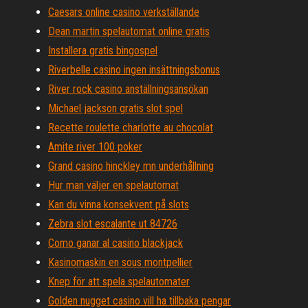
Caesars online casino verkställande
Dean martin spelautomat online gratis
Installera gratis bingospel
Riverbelle casino ingen insättningsbonus
River rock casino anställningsansökan
Michael jackson gratis slot spel
Recette roulette charlotte au chocolat
Amite river 100 poker
Grand casino hinckley mn underhållning
Hur man väljer en spelautomat
Kan du vinna konsekvent på slots
Zebra slot escalante ut 84726
Como ganar al casino blackjack
Kasinomaskin en sous montpellier
Knep för att spela spelautomater
Golden nugget casino vill ha tillbaka pengar