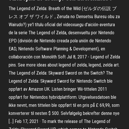
The Legend of Zelda: Breath of the Wild (ゼルダの伝説 ブ
レス オブ ザ ワイルド , Zeruda no Densetsu Buresu obu za
Wairudo?) ye'l títulu oficial del videoxuegu d'aición-aventura
de la serie The Legend of Zelda, desenvueltu por Nintendo
EPD (división de Nintendo creada pola unión de Nintendo
EAD, Nintendo Software Planning & Development), en
collaboración con Monolith Soft Jul 8, 2017 - Legend of Zelda
pins. See more ideas about legend of zelda, legend, zelda art.
The Legend of Zelda: Skyward Sword on the Switch? The
Legend of Zelda: Skyward Sword for Nintendo Switch ble
oppført av Amazon UK. Listen bringer Wii-tittelen 2011
oppført for Nintendos hybridplattform. Utgivelsesdatoen ble
ikke nevnt, men tittelen ble oppført til en pris på £ 69,99, som
konverterer til nesten $ 500. Selvfølgelig bekrefter denne nye
[…] Feb 17, 2021 · To mark the release of The Legend of