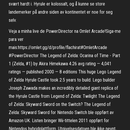
svært hardt i. Hyrule er kolossalt, og å kunne se store
landemerker på andre siden av kontinentet er noe for seg
selv.
Veja a minha live de PowerDirector na Omlet Arcade!Siga-me
para ver
mais:https://omlet.gg/d/profile/flachirat#OmletArcade
#PowerDirector The Legend of Zelda: Ocarina of Time - Part
1 (Zelda, #1) by Akira Himekawa 4.26 avg rating — 4,041
ratings — published 2000 — 8 editions This huge Lego Legend
of Zelda Hyrule Castle took 2.5 years to build. Lego builder
Joseph Zawada makes an incredibly detailed giant replica of
the Hyrule Castle from Legend of Zelda: Twilight The Legend
of Zelda: Skyward Sword on the Switch? The Legend of
Zelda: Skyward Sword for Nintendo Switch ble oppført av
Amazon UK. Listen bringer Wii-tittelen 2011 oppført for
Nintendos hybridplattform. Utgivelsesdatoen ble ikke nevnt,