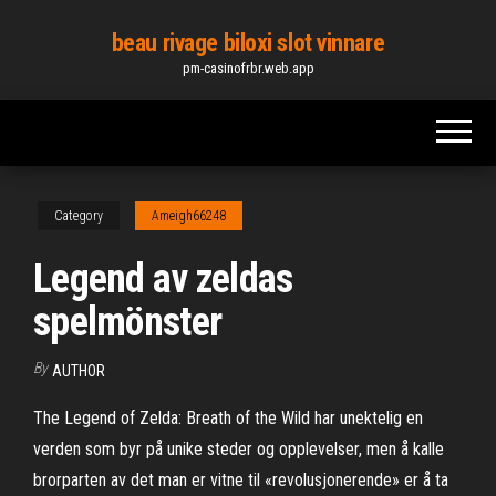
Skip
beau rivage biloxi slot vinnare
to
pm-casinofrbr.web.app
the
content
Category
Ameigh66248
Legend av zeldas
spelmönster
By
AUTHOR
The Legend of Zelda: Breath of the Wild har unektelig en
verden som byr på unike steder og opplevelser, men å kalle
brorparten av det man er vitne til «revolusjonerende» er å ta