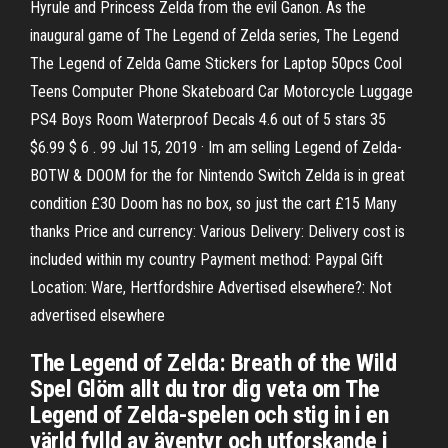
Hyrule and Princess Zelda from the evil Ganon. As the
inaugural game of The Legend of Zelda series, The Legend
The Legend of Zelda Game Stickers for Laptop 50pcs Cool
Teens Computer Phone Skateboard Car Motorcycle Luggage
PS4 Boys Room Waterproof Decals 4.6 out of 5 stars 35
$6.99 $ 6 . 99 Jul 15, 2019 · Im am selling Legend of Zelda-
BOTW & DOOM for the for Nintendo Switch Zelda is in great
condition £30 Doom has no box, so just the cart £15 Many
thanks Price and currency: Various Delivery: Delivery cost is
included within my country Payment method: Paypal Gift
Location: Ware, Hertfordshire Advertised elsewhere?: Not
advertised elsewhere
The Legend of Zelda: Breath of the Wild
Spel Glöm allt du tror dig veta om The
Legend of Zelda-spelen och stig in i en
värld fylld av äventyr och utforskande i