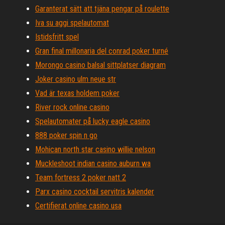
Garanterat sätt att tjäna pengar på roulette
Iva su aggi spelautomat
Istidsfritt spel
Gran final millonaria del conrad poker turné
Morongo casino balsal sittplatser diagram
Joker casino ulm neue str
Vad är texas holdem poker
River rock online casino
Spelautomater på lucky eagle casino
888 poker spin n go
Mohican north star casino willie nelson
Muckleshoot indian casino auburn wa
Team fortress 2 poker natt 2
Parx casino cocktail servitris kalender
Certifierat online casino usa