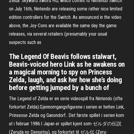
Zelda: Skyward Sword HD, which comes to Nintendo Switch
on July 16th, Nintendo are releasing some rather nice limited
edition controllers for the Switch. As announced in the video
above, the Joy-Cons are available the same day the game
releases, via several retailers (presumably your usual
suspects such as
The Legend Of Beavis follows stalwart,
Beavis-voiced hero Link as he awakens on
a magical morning to spy on Princess
Zelda, laugh, and ask her how she’s doing
before getting jumped by a bunch of
The Legend of Zelda er en serie videospill fra Nintendo (ofte
forkortet Zelda).Gjennomgangsfigurene i serien er helten Link,
Prinsesse Zelda og Ganondorf.. Det første spillet i serien kom
ut i februar 1986.I Japan er spillet kjent som ゼルダの伝説
(Zeruda no Densetsu), og forkortet til ゼル伝 (Zeru-