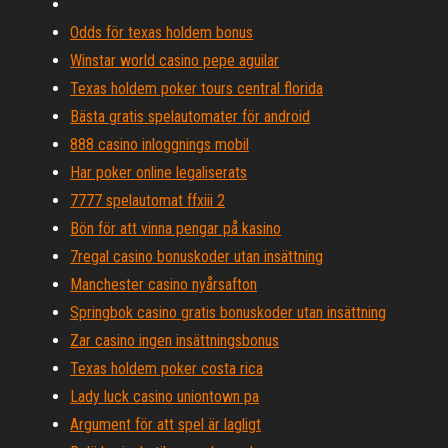
Odds för texas holdem bonus
Winstar world casino pepe aguilar
Texas holdem poker tours central florida
Bästa gratis spelautomater för android
888 casino inloggnings mobil
Har poker online legaliserats
7777 spelautomat ffxiii 2
Bön för att vinna pengar på kasino
7regal casino bonuskoder utan insättning
Manchester casino nyårsafton
Springbok casino gratis bonuskoder utan insättning
Zar casino ingen insättningsbonus
Texas holdem poker costa rica
Lady luck casino uniontown pa
Argument för att spel är lagligt