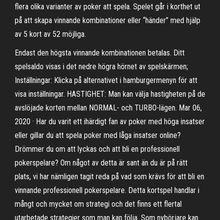
flera olika varianter av poker att spela. Spelet går i korthet ut
på att skapa vinnande kombinationer eller “händer” med hjälp
av 5 kort av 52 möjliga.
Endast den högsta vinnande kombinationen betalas. Ditt
spelsaldo visas i det nedre högra hörnet av spelskärmen;
Inställningar: Klicka på alternativet i hamburgermenyn för att
visa inställningar. HASTIGHET: Man kan välja hastigheten på de
avslöjade korten mellan NORMAL- och TURBO-lägen. Mar 06,
2020 · Har du varit ett ihärdigt fan av poker med höga insatser
eller gillar du att spela poker med låga insatser online?
Drömmer du om att lyckas och att bli en professionell
pokerspelare? Om något av detta är sant än du är på rätt
plats, vi har nämligen tagit reda på vad som krävs för att bli en
vinnande professionell pokerspelare. Detta kortspel handlar i
mångt och mycket om strategi och det finns ett flertal
utarbetade strategier som man kan följa. Som nybörjare kan