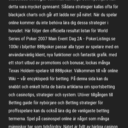
detta vara mycket gynnsamt. Sådana strategier kallas ofta för
blackjack charts och går att ladda ner på nätet. När du spelar
online kommer du inte behöva lära dig dessa strategier i
huvudet. Här följer den officiella resultat listan för World
Series of Poker 2007 Main Event Dag 2A - PokerListings.se
100kr i biljetter 888poker passar alla typer av spelare med en
användarvänlig klient, nya funktioner och fantastik grafik. med
ett stort utbud av promotions och bonusar, lockas många
Texas Holdem-spelare till 888poker. Välkommen till vår online
Wiki – vår encyklopedi för betting. På denna sida kan du
snabbt och enkelt hitta de bästa artiklarna om sportsbetting
och casinotips, strategier och system. Utöver tillgången till
Betting guide för nybörjare och Betting strategier för
proffsspelare kan du också lära dig de vanligaste betting
termerna. Spel på casinospel online är något som många
människor har som tidsfördriv. Nätet är fyllt av härliga casinon