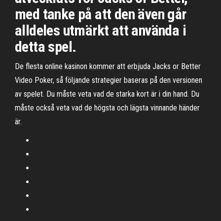
med tanke på att den även går
alldeles utmärkt att använda i
detta spel.
De flesta online kasinon kommer att erbjuda Jacks or Better
Video Poker, så följande strategier baseras på den versionen
av spelet. Du måste veta vad de starka kort är i din hand. Du
måste också veta vad de högsta och lägsta vinnande händer
är.