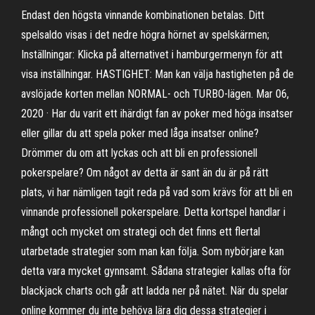
Endast den högsta vinnande kombinationen betalas. Ditt
spelsaldo visas i det nedre högra hörnet av spelskärmen;
Inställningar: Klicka på alternativet i hamburgermenyn för att
visa inställningar. HASTIGHET: Man kan välja hastigheten på de
avslöjade korten mellan NORMAL- och TURBO-lägen. Mar 06,
2020 · Har du varit ett ihärdigt fan av poker med höga insatser
eller gillar du att spela poker med låga insatser online?
Drömmer du om att lyckas och att bli en professionell
pokerspelare? Om något av detta är sant än du är på rätt
plats, vi har nämligen tagit reda på vad som krävs för att bli en
vinnande professionell pokerspelare. Detta kortspel handlar i
mångt och mycket om strategi och det finns ett flertal
utarbetade strategier som man kan följa. Som nybörjare kan
detta vara mycket gynnsamt. Sådana strategier kallas ofta för
blackjack charts och går att ladda ner på nätet. När du spelar
online kommer du inte behöva lära dig dessa strategier i