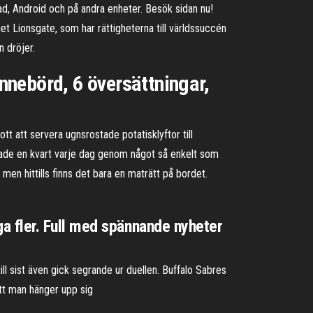
ad, Android och på andra enheter. Besök sidan nu!
get Lionsgate, som har rättigheterna till världssuccén
 dröjer.
innebörd, 6 översättningar,
t att servera ugnsrostade potatisklyftor till
sparade en kvart varje dag genom något så enkelt som
men hittills finns det bara en maträtt på bordet.
a fler. Full med spännande nyheter
ill sist även gick segrande ur duellen. Buffalo Sabres
att man hänger upp sig