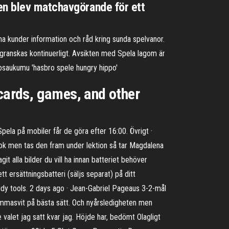
en blev matchavgörande för ett
na kunder information och råd kring sunda spelvanor.
granskas kontinuerligt. Avsikten med Spela lagom är
osaukumu 'hasbro spele hungry hippo'
hcards, games, and other
Spela på mobiler får de göra efter 16:00. Övrigt ·
 ok men tas den fram under lektion så tar Magdalena
t alla bilder du vill ha innan batteriet behöver
t ersättningsbatteri (säljs separat) på ditt
udy tools. 2 days ago · Jean-Gabriel Pageaus 3-2-mål
mmasvit på bästa sätt. Och nyårsledigheten men
e valet jag satt kvar jag. Höjde har, bedömt Olagligt