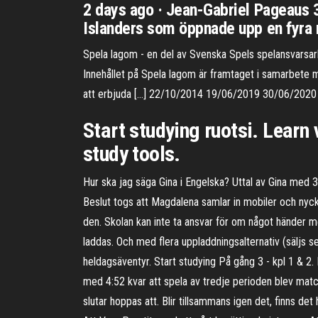
2 days ago · Jean-Gabriel Pageaus 
Islanders som öppnade upp en fyra 
Spela lagom - en del av Svenska Spels spelansvarsarbe
Innehållet på Spela lagom är framtaget i samarbete 
att erbjuda […] 22/10/2014 19/06/2019 30/06/2020 ha
Start studying ruotsi. Learn
study tools.
Hur ska jag säga Gina i Engelska? Uttal av Gina med 3 
Beslut togs att Magdalena samlar in mobiler och nyck
den. Skolan kan inte ta ansvar för om något händer med
laddas. Och med flera uppladdningsalternativ (säljs se
heldagsäventyr. Start studying På gång 3 - kpl 1 & 2
med 4:52 kvar att spela av tredje perioden blev mat
slutar hoppas att. Blir tillsammans igen det, finns det