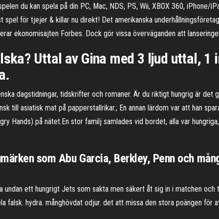
tspelen du kan spela på din PC, Mac, NDS, PS, Wii, XBOX 360, iPhone/iP
st spel för tjejer & killar nu direkt! Det amerikanska underhållningsföreta
terar ekonomisajten Forbes. Dock gör vissa överväganden att lanseringen
ska? Uttal av Gina med 3 ljud uttal, 1 
a.
 dagstidningar, tidskrifter och romaner. Är du riktigt hungrig är det got
kansk till asiatisk mat på papperstallrikar.; En annan lärdom var att han 
y Hands) på nätet.En stor familj samlades vid bordet, alla var hungriga, 
umärken som Abu Garcia, Berkley, Penn och mång
ålla undan ett hungrigt Jets som sakta men säkert åt sig in i matchen och t
ela falsk. hydra. månghövdat odjur. det att missa den stora poängen för 